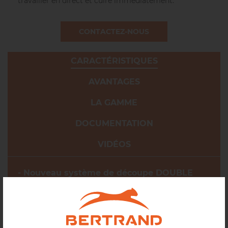
travailler en direct et cuire immédiatement.
CONTACTEZ-NOUS
CARACTÉRISTIQUES
AVANTAGES
LA GAMME
DOCUMENTATION
VIDÉOS
- Nouveau système de découpe DOUBLE
CUT : permet de diviser directement votre
pâte en format 2x10 pâtons.
- Design moderne et épuré du pommeau de
déverrouillage, et conception de l’habillage