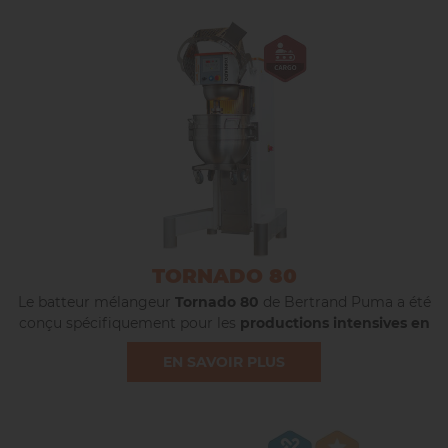
TORNADO 80
Le batteur mélangeur
Tornado 80
de Bertrand Puma a été
conçu spécifiquement pour les
productions intensives en
boulangerie-pâtisserie
, le batteur mélangeur Tornado
EN SAVOIR PLUS
possède une capacité de cuve de 80 litres.
Gage de productivité et de confort grâce à sa construction
robuste et ergonomique, ainsi qu’à ses outils
interchangeables, Tornado vous offre une grande