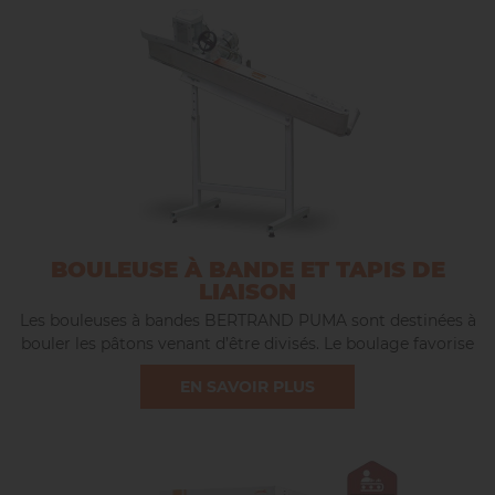
BOULEUSE À BANDE ET TAPIS DE
LIAISON
Les bouleuses à bandes BERTRAND PUMA sont destinées à
bouler les pâtons venant d’être divisés. Le boulage favorise
une pré-fermentation ainsi qu’une fermentation régulière
EN SAVOIR PLUS
et homogène.