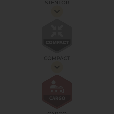
STENTOR
C’est le choix de la technologie pour les boulangers
de la modernité.
Accéder à une conception renforcée et un choix de
matériaux et d'accessoires toujours plus robuste.
Pour une utilisation intensive, tout terrain, tout au
long de la journée.
C'est le choix de la performance à chaque instant,
dans toutes les conditions.
COMPACT
Elle vous fait accéder à une gamme de produits
spécialement conçue pour les petits espaces.
C'est le choix d'un gain de place et de facilité
d'utilisation pour votre boulangerie sans compromis
sur la performance.
CARGO