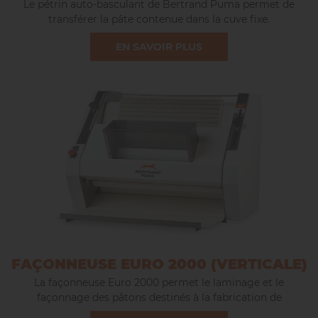
Le pétrin auto-basculant de Bertrand Puma permet de
transférer la pâte contenue dans la cuve fixe.
Le pétrin est entièrement soulevé puis incliné par le bras
EN SAVOIR PLUS
mécanique de manière à faire glisser la pâte contenue dans
la cuve vers une peseuse volumétrique ou une table
d’affalage.
FAÇONNEUSE EURO 2000 (VERTICALE)
La façonneuse Euro 2000 permet le laminage et le
façonnage des pâtons destinés à la fabrication de
baguettes, de gros et petits pains longs.