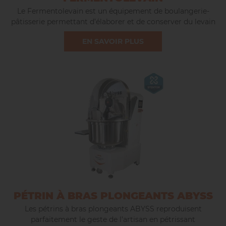
Le Fermentolevain est un équipement de boulangerie-
pâtisserie permettant d’élaborer et de conserver du levain
liquide.
EN SAVOIR PLUS
L’incorporation de levain liquide en panification permet de
raccourcir les temps de pétrissage et de favoriser un
alvéolage irrégulier. Le levain liquide confère une plus
grande tolérance mécanique aux pâtes (souplesse,
allongement). En fonction du pourcentage d’incorporation,
les arômes et les saveurs des produits seront variés.
PÉTRIN À BRAS PLONGEANTS ABYSS
Les pétrins à bras plongeants ABYSS reproduisent
parfaitement le geste de l’artisan en pétrissant