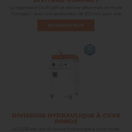
DIVITRAD COMPACT
La légendaire DiviTrad® se décline désormais en mode
Compact ! Avec une profondeur de 810 mm pour une
largeur de 680 mm avec son cadre (châssis de 510 mm de
EN SAVOIR PLUS
large), la
DiviTrad® Compact saura se faire une place dans
les fournils les plus restreints, tout en
conservant le niveau
de robustesse et de performance attendu au quotidien.
Avec sa cuve de 400x400 mm, DiviTrad® Compact est
équipé de couteaux permettant une découpe en 20 pâtons
carrés. Elle permet aussi bien la division «classique» avant
fermentation que la division «tradition» pour former des
baguettes et cuire immédiatement.
DIVISEUSE HYDRAULIQUE À CUVE
RONDE
La D20R est une diviseuse hydraulique à cuve ronde,