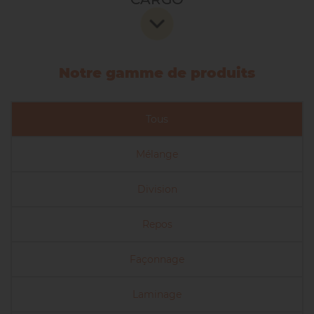
La gamme cargo regroupe des équipements
robustes, fiables, réguliers et dimensionnés pour
Notre gamme de produits
accepter des volumes et cadences de production de
niveau semi-industriel.
Tous
Mélange
Division
Repos
Façonnage
Laminage