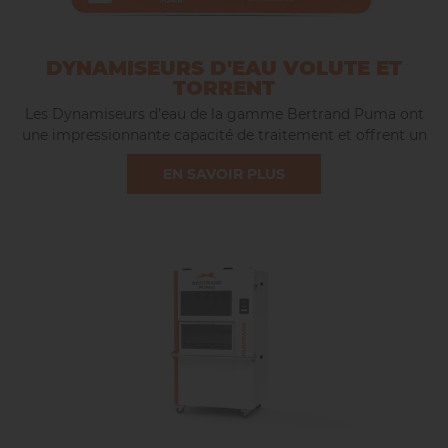
DYNAMISEURS D'EAU VOLUTE ET
TORRENT
Les Dynamiseurs d’eau de la gamme Bertrand Puma ont
une impressionnante capacité de traitement et offrent un
approvisionnement rapide et constant en eau purifiée,
EN SAVOIR PLUS
dynamisée et structurée.
Le système de filtration est conçu pour réduire
significativement la présence de métaux lourds, de
pesticides, tout en préservant les minéraux essentiels et en
éliminant le chlore.
Avec une filtration de pointe et un processus de
dynamisation et structuration de l’eau, ils garantissent une
eau saine pour la production de produits de qualité.