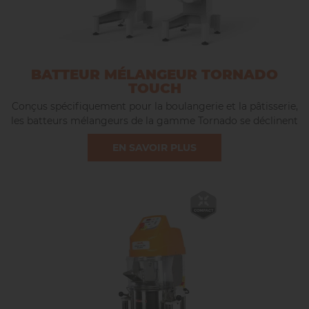
BATTEUR MÉLANGEUR TORNADO
TOUCH
Conçus spécifiquement pour la boulangerie et la pâtisserie,
les batteurs mélangeurs de la gamme Tornado se déclinent
en 2 modèles d’une capacité de 40 (Tornado Touch) ou 60
EN SAVOIR PLUS
litres (Tornado).